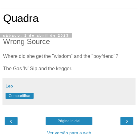
Quadra
sábado, 1 de abril de 2023
Wrong Source
Where did she get the "wisdom" and the "boyfriend"?
The Gas 'N' Sip and the kegger.
Leo
Compartilhar
‹
›
Página inicial
Ver versão para a web